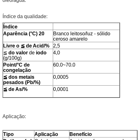
óleo/água.
Índice da qualidade:
Índice
Aparência (°C) 20
Branco leitoso/luz - sólido
ceroso amarelo
Livre o ≦ de Acid/%
2,5
≦
do valor
de
iodo
4,0
(g/100g)
Point/°C de
60.0~70.0
congelação
≦ dos metais
0,0005
pesados (Pb/%)
≦ de As/%
0,0001
Aplicação:
Tipo
Aplicação
Benefício