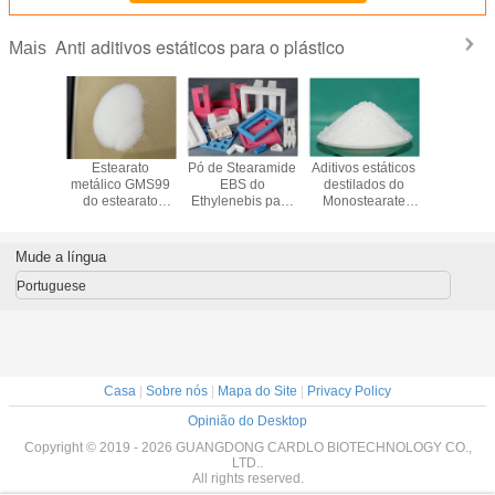
Anti aditivos estáticos para o plástico
Mais
-31-1
Estearato
Pó de Stearamide
Aditivos estáticos
Anti aux
nte
metálico GMS99
EBS do
destilados do
estático 
ico do PE
do estearato
Ethylenebis para
Monostearate
fabricante
l Glyceryl
G.M.S. Glycerol
o lubrificante
DMG GMS 99%
plástico I
VC do
para o plástico
externo do
do glicerol anti
do pó d
earate
ANIMAL DE
para o plástico
Mude a língua
S40
ESTIMAÇÃO do
PVC PP
Portuguese
Casa
|
Sobre nós
|
Mapa do Site
|
Privacy Policy
Opinião do Desktop
Copyright © 2019 - 2026 GUANGDONG CARDLO BIOTECHNOLOGY CO.,
LTD..
All rights reserved.