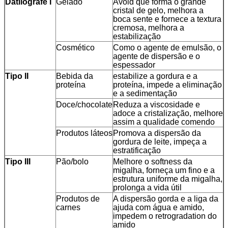
Datilografe I
Gelado
Avoid que forma o grande
cristal de gelo, melhora a
boca sente e fornece a textura
cremosa, melhora a
estabilização
Cosmético
Como o agente de emulsão, o
agente de dispersão e o
espessador
Tipo II
Bebida da
estabilize a gordura e a
proteína
proteína, impede a eliminação
e a sedimentação
Doce/chocolate
Reduza a viscosidade e
adoce a cristalização, melhore
assim a qualidade comendo
Produtos láteos
Promova a dispersão da
gordura de leite, impeça a
estratificação
Tipo III
Pão/bolo
Melhore o softness da
migalha, forneça um fino e a
estrutura uniforme da migalha,
prolonga a vida útil
Produtos de
A dispersão gorda e a liga da
carnes
ajuda com água e amido,
impedem o retrogradation do
amido