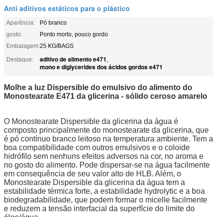
Anti aditivos estáticos para o plástico
Aparência:
Pó branco
gosto:
Ponto morto, pouco gordo
Embalagem:
25 KG/BAGS
aditivo de alimento e471
Destaque:
,
mono e diglycerides dos ácidos gordos e471
Molhe a luz Dispersible do emulsivo do alimento do
Monostearate E471 da glicerina - sólido ceroso amarelo
O Monostearate Dispersible da glicerina da água é
composto principalmente do monostearate da glicerina, que
é pó contínuo branco leitoso na temperatura ambiente. Tem a
boa compatibilidade com outros emulsivos e o coloide
hidrófilo sem nenhuns efeitos adversos na cor, no aroma e
no gosto do alimento. Pode dispersar-se na água facilmente
em consequência de seu valor alto de HLB. Além, o
Monostearate Dispersible da glicerina da água tem a
estabilidade térmica forte, a estabilidade hydrolytic e a boa
biodegradabilidade, que podem formar o micelle facilmente
e reduzem a tensão interfacial da superfície do limite do