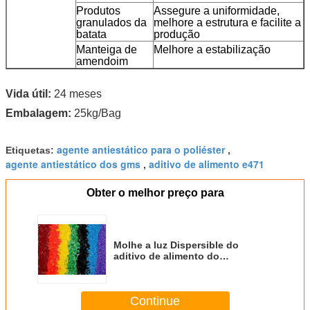
Produtos
Assegure a uniformidade,
granulados da
melhore a estrutura e facilite a
batata
produção
Manteiga de
Melhore a estabilização
amendoim
Vida útil:
24 meses
Embalagem:
25kg/Bag
agente antiestático para o poliéster
Etiquetas:
,
agente antiestático dos gms
aditivo de alimento e471
,
Obter o melhor preço para
Molhe a luz Dispersible do
aditivo de alimento do
Monostearate E471 E471 da
glicerina - sólido ceroso amarelo
Continue