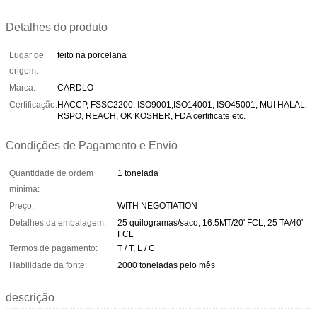
Detalhes do produto
Lugar de
feito na porcelana
origem:
Marca:
CARDLO
Certificação:
HACCP, FSSC2200, ISO9001,ISO14001, ISO45001, MUI HALAL,
RSPO, REACH, OK KOSHER, FDA certificate etc.
Condições de Pagamento e Envio
Quantidade de ordem
1 tonelada
mínima:
Preço:
WITH NEGOTIATION
Detalhes da embalagem:
25 quilogramas/saco; 16.5MT/20' FCL; 25 TA/40'
FCL
Termos de pagamento:
T / T, L / C
Habilidade da fonte:
2000 toneladas pelo mês
descrição