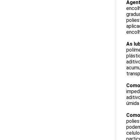
Agent
encolh
gradua
polies
aplica
encol
As lu
políme
plásti
aditiv
acumul
transp
Como 
impedi
aditiv
úmida 
Como 
polies
podem 
celulo
partic