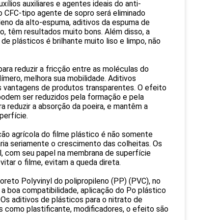
xílios auxiliares e agentes ideais do anti-
o CFC-tipo agente de sopro será eliminado
leno da alto-espuma, aditivos da espuma de
, têm resultados muito bons. Além disso, a
e plásticos é brilhante muito liso e limpo, não
para reduzir a fricção entre as moléculas do
ímero, melhora sua mobilidade. Aditivos
as vantagens de produtos transparentes. O efeito
 podem ser reduzidos pela formação e pela
ra reduzir a absorção da poeira, e mantêm a
perfície.
ção agrícola do filme plástico é não somente
aria seriamente o crescimento das colheitas. Os
ol, com seu papel na membrana de superfície
itar o filme, evitam a queda direta.
loreto Polyvinyl do polipropileno (PP) (PVC), no
 a boa compatibilidade, aplicação do Po plástico
Os aditivos de plásticos para o nitrato de
is como plastificante, modificadores, o efeito são