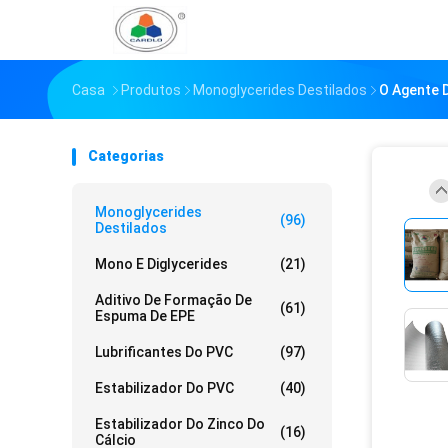
Casa
Produtos
Monoglycerides Destilados
O Agente 
Categorias
Monoglycerides
(96)
Destilados
Mono E Diglycerides
(21)
Aditivo De Formação De
(61)
Espuma De EPE
Lubrificantes Do PVC
(97)
Estabilizador Do PVC
(40)
Estabilizador Do Zinco Do
(16)
Cálcio