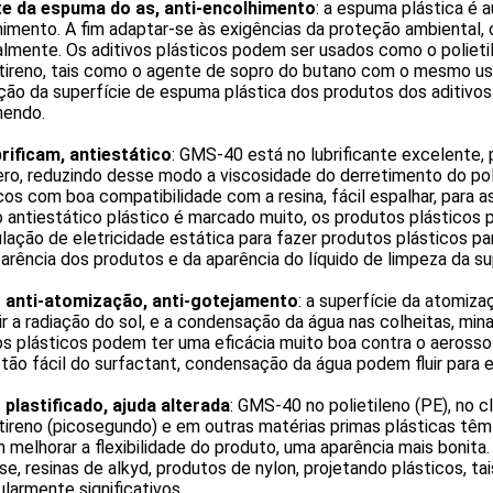
e da espuma do as, anti-encolhimento
: a espuma plástica é au
imento. A fim adaptar-se às exigências da proteção ambiental, 
lmente. Os aditivos plásticos podem ser usados como o polieti
tireno, tais como o agente de sopro do butano com o mesmo uso
ção da superfície de espuma plástica dos produtos dos aditivos d
hendo.
brificam, antiestático
: GMS-40 está no lubrificante excelente, 
ro, reduzindo desse modo a viscosidade do derretimento do pol
cos com boa compatibilidade com a resina, fácil espalhar, para 
o antiestático plástico é marcado muito, os produtos plásticos
ação de eletricidade estática para fazer produtos plásticos pa
arência dos produtos e da aparência do líquido de limpeza da su
anti-atomização, anti-gotejamento
: a superfície da atomiza
r a radiação do sol, e a condensação da água nas colheitas, min
os plásticos podem ter uma eficácia muito boa contra o aeross
tão fácil do surfactant, condensação da água podem fluir para ev
plastificado, ajuda alterada
: GMS-40 no polietileno (PE), no c
tireno (picosegundo) e em outras matérias primas plásticas têm
melhorar a flexibilidade do produto, uma aparência mais bonita. 
se, resinas de alkyd, produtos de nylon, projetando plásticos, ta
ularmente significativos.