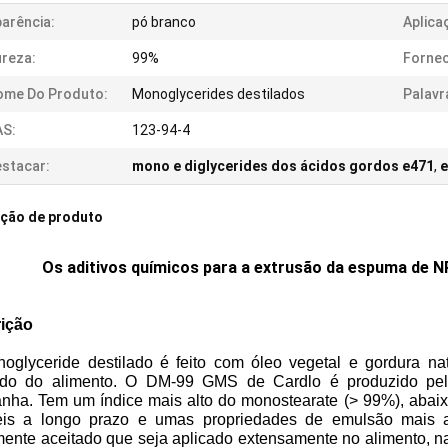
arência:
pó branco
Aplica
reza:
99%
Forne
ome Do Produto:
Monoglycerides destilados
Palavr
AS:
123-94-4
stacar:
mono e diglycerides dos ácidos gordos e471
,
e
ição de produto
Os aditivos químicos para a extrusão da espuma de 
ição
oglyceride destilado é feito com óleo vegetal e gordura n
ado do alimento. O DM-99 GMS de Cardlo é produzido pelo
nha. Tem um índice mais alto do monostearate (> 99%), abaixa
eis a longo prazo e umas propriedades de emulsão mais al
ente aceitado que seja aplicado extensamente no alimento, na 