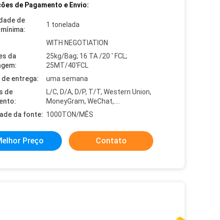
ões de Pagamento e Envio:
dade de
1 tonelada
mínima:
WITH NEGOTIATION
es da
25kg/Bag; 16 TA /20 ' FCL;
agem:
25MT/40'FCL
de entrega:
uma semana
s de
L/C, D/A, D/P, T/T, Western Union,
ento:
MoneyGram, WeChat,….
dade da fonte:
1000TON/MÊS
elhor Preço
Contato