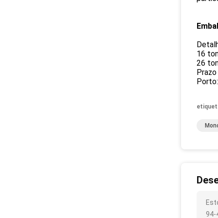
Embal
Detal
16 ton
26 ton
Prazo 
Porto
etiquet
Mono
Dese
Est
94-