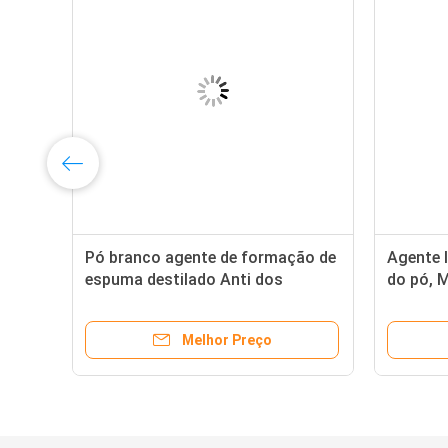
Pó branco agente de formação de
Agente 
espuma destilado Anti dos
do pó, 
Monoglycerides DMG95 EPE -
glicerol
encolhimento
Melhor Preço