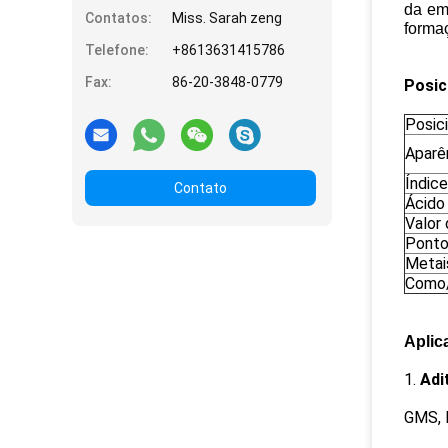
da emb
Contatos:
Miss. Sarah zeng
formaç
Telefone:
+8613631415786
Fax:
86-20-3848-0779
Posic
Posic
Aparên
Índic
Contato
Ácido 
Valor
Ponto
Metai
Como
Aplic
1.
Adi
GMS, M