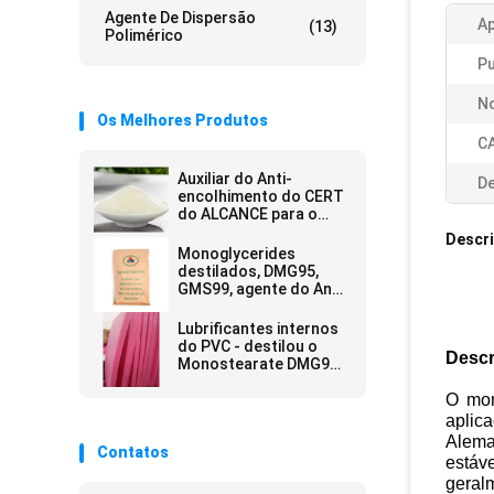
Agente De Dispersão
Ap
(13)
Polimérico
Pu
N
Os Melhores Produtos
C
Auxiliar do Anti-
De
encolhimento do CERT
do ALCANCE para o
fabricante branco do
Descr
pó da espuma GMS99
Monoglycerides
de EPE
destilados, DMG95,
GMS99, agente do Anti-
encolhimento, agente
da ESPUMA de EPE
Lubrificantes internos
do PVC - destilou o
Descr
Monostearate DMG95
da glicerina
O mon
aplic
Alema
Contatos
estáv
geralm