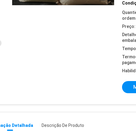
Condiç
Quanti
ordem 
Preço:
Detalh
embal
Tempo 
Termo
pagam
Habili
M
mação Detalhada
Descrição De Produto