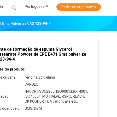
Portuguese
ia
Pedir um orçamento
 Gms Pulveriza CAS 123-94-4
nte de formação de espuma Glycerol
tearate Powder de EPE E471 Gms pulveriza
23-94-4
es do produto:
de origem:
feito na porcelana
CARDLO
HACCP, FSSC2200, ISO9001,ISO14001,
cação:
ISO45001, MUI HALAL, RSPO, REACH,
OK KOSHER, FDA certificate etc.
 do modelo:
GMS/DGM