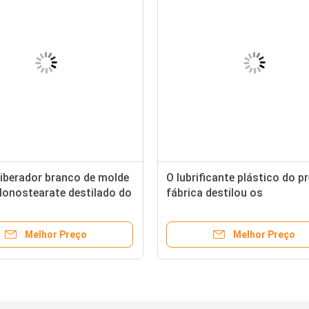
liberador branco de molde
O lubrificante plástico do p
Monostearate destilado do
fábrica destilou os
 do ácido gordo
Monoglycerides GMS90
Melhor Preço
Melhor Preço