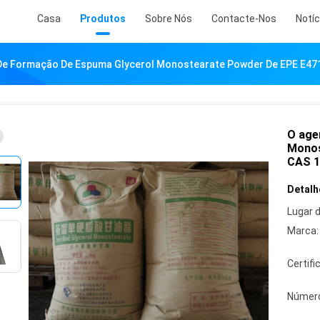
Casa
Produtos
Sobre Nós
Contacte-Nos
Notíc
De Formação De Espuma Glycerol Monostearate Powder De EPE E471
O age
Monos
CAS 1
Detalh
Lugar 
Marca:
Certifi
Número