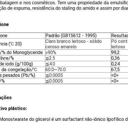
alagem e nos cosméticos. Tem uma propriedade da emulsificação
ão de espuma, resistência do staling do amido e assim por dia
ione
ione
Padrão (GB15612 - 1995)
Resultad
Claro branco leitoso - sólido
Pó cont
cia (
℃
20)
ceroso amarelo
leitoso
e/% do Monoglyceride
≥90%
99,2
livre/%
≦2.5
0,36
 de iodo (g/100g)
≦4.0
0,24
 de congelação/
℃
60.0~70.0
67,5
s pesados (Pb/%)
≦0.0005
<0>
/%
≦0.0005
<0>
ações
tivo plástico:
onostearate do glicerol é um surfactant não-iônico lipofílico