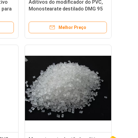
tivo
Aditivos do modificador do PVC,
G para
Monostearate destilado DMG 95
GMS 99 do glicerol
Melhor Preço