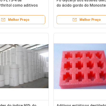
to PETS-4 de
Pó Glyceryl dos ésteres GM
thritol como aditivos
do ácido gordo do Monoste
s para o PVC
dos lubrificantes plásticos
Melhor Preço
Melhor Preço
ides do índice 90% do
Aditivos estáticos destilad