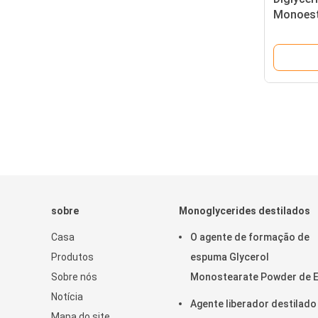
Monoest
Glyceryl
sobre
Monoglycerides destilados
Casa
O agente de formação de
Produtos
espuma Glycerol
Sobre nós
Monostearate Powder de 
Notícia
E471 Gms pulveriza CAS 12
Agente liberador destilado
Mapa do site
94-4