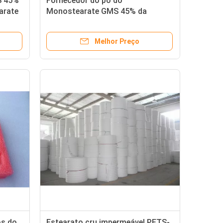
S 45%
Fornecedor do pó do
arate
Monostearate GMS 45% da
glicerina como lubrificantes para
o PVC
Melhor Preço
os do
Estearato cru impermeável PETS-