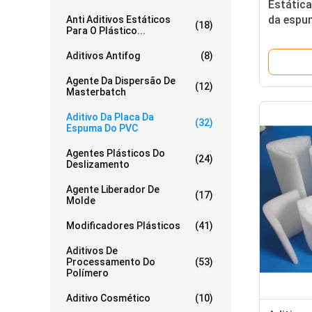
Estática
da espu
Anti Aditivos Estáticos
(18)
Para O Plástico...
plástic
Aditivos Antifog
(8)
Agente Da Dispersão De
(12)
Masterbatch
Aditivo Da Placa Da
(32)
Espuma Do PVC
Agentes Plásticos Do
(24)
Deslizamento
Agente Liberador De
(17)
Molde
Modificadores Plásticos
(41)
Aditivos De
Processamento Do
(53)
Polímero
Aditivo Cosmético
(10)