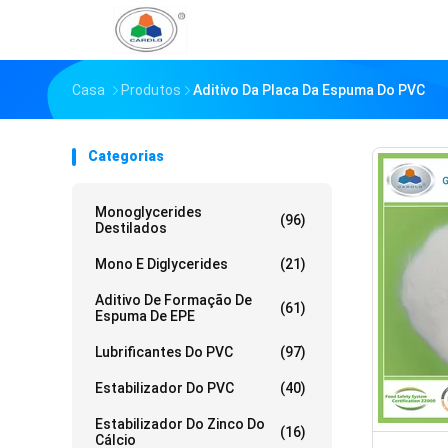
Casa
Produtos
Aditivo Da Placa Da Espuma Do PVC
Categorias
Monoglycerides
(96)
Destilados
Mono E Diglycerides
(21)
Aditivo De Formação De
(61)
Espuma De EPE
Lubrificantes Do PVC
(97)
Estabilizador Do PVC
(40)
Estabilizador Do Zinco Do
(16)
Cálcio