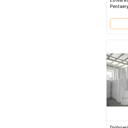
Esteara
Pentaery
plástico
Diglycer