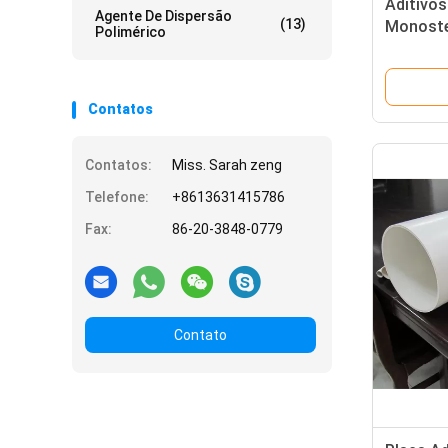
Aditivos
Agente De Dispersão
(13)
Monoste
Polimérico
glicerin
Contatos
Contatos:
Miss. Sarah zeng
Telefone:
+8613631415786
Fax:
86-20-3848-0779
Contato