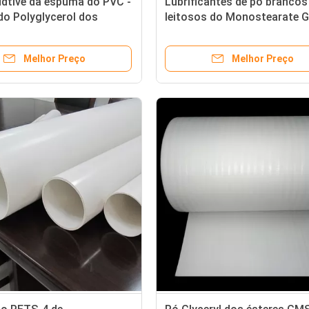
ddtive da espuma do PVC -
Lubrificantes de pó brancos
do Polyglycerol dos
leitosos do Monostearate 
gordos PGE - emulsivo
45% da glicerina para o PVC
Melhor Preço
Melhor Preço