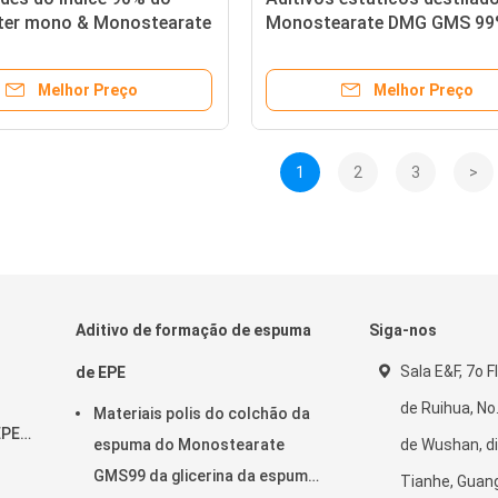
er mono & Monostearate
Monostearate DMG GMS 99
glicerol anti para o plástico
Melhor Preço
Melhor Preço
1
2
3
>
Aditivo de formação de espuma
Siga-nos
Sala E&F, 7o F
de EPE
de Ruihua, No
Materiais polis do colchão da
EPE
espuma do Monostearate
de Wushan, di
3-
GMS99 da glicerina da espuma
Tianhe, Guan