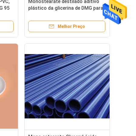
 PVC,
Monostearate destilado aditivo
G 95
plástico da glicerina de DMG para
o anti agente estático
Melhor Preço