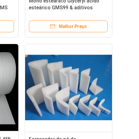
Mono estearato Glyceryl ácido
GMS
esteárico GMS99 & aditivos
plásticos
Melhor Preço