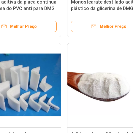
 aditiva da placa contínua
Monostearate destilado adi
ma do PVC anti para DMG
plástico da glicerina de DM
o 95 GMS 99
o anti agente estático
Melhor Preço
Melhor Preço