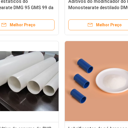
 estáticos do
Aditivos do modificador do
arate DMG 95 GMS 99 da
Monostearate destilado DM
a anti para o plástico
GMS 99 do glicerol
Melhor Preço
Melhor Preço