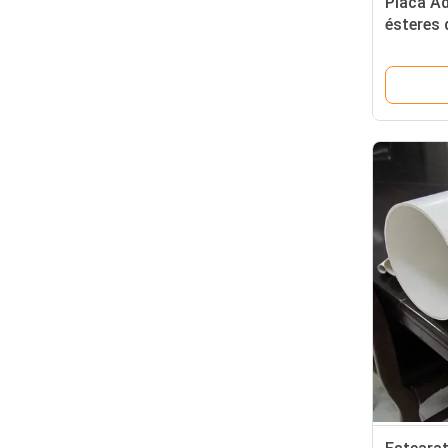
Placa A
ésteres 
ácidos 
E475