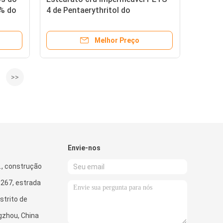
% do
4 de Pentaerythritol do
estabilizador do PVC
Melhor Preço
>>
Envie-nos
l., construção
.267, estrada
strito de
gzhou, China