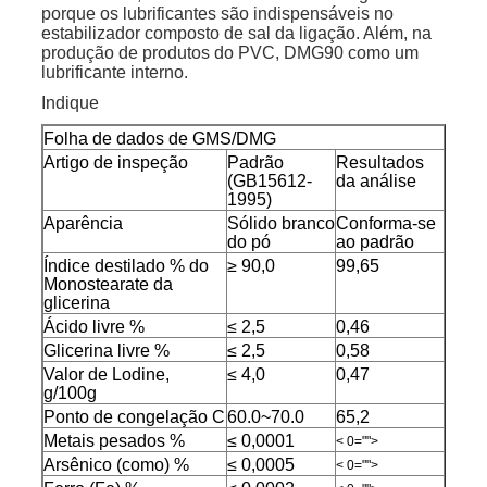
porque os lubrificantes são indispensáveis no
estabilizador composto de sal da ligação. Além, na
produção de produtos do PVC, DMG90 como um
lubrificante interno.
Indique
Folha de dados de GMS/DMG
Artigo de inspeção
Padrão
Resultados
(GB15612-
da análise
1995)
Aparência
Sólido branco
Conforma-se
do pó
ao padrão
Índice destilado % do
≥ 90,0
99,65
Monostearate da
glicerina
Ácido livre %
≤ 2,5
0,46
Glicerina livre %
≤ 2,5
0,58
Valor de Lodine,
≤ 4,0
0,47
g/100g
Ponto de congelação C
60.0~70.0
65,2
Metais pesados %
≤ 0,0001
< 0="">
Arsênico (como) %
≤ 0,0005
< 0="">