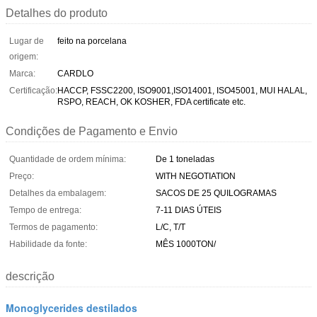
Detalhes do produto
Lugar de
feito na porcelana
origem:
Marca:
CARDLO
Certificação:
HACCP, FSSC2200, ISO9001,ISO14001, ISO45001, MUI HALAL,
RSPO, REACH, OK KOSHER, FDA certificate etc.
Condições de Pagamento e Envio
Quantidade de ordem mínima:
De 1 toneladas
Preço:
WITH NEGOTIATION
Detalhes da embalagem:
SACOS DE 25 QUILOGRAMAS
Tempo de entrega:
7-11 DIAS ÚTEIS
Termos de pagamento:
L/C, T/T
Habilidade da fonte:
MÊS 1000TON/
descrição
Monoglycerides destilados