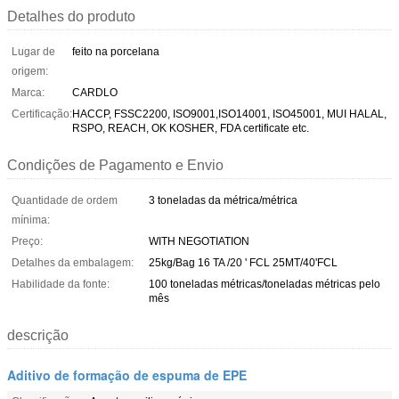
Detalhes do produto
Lugar de
feito na porcelana
origem:
Marca:
CARDLO
Certificação:
HACCP, FSSC2200, ISO9001,ISO14001, ISO45001, MUI HALAL,
RSPO, REACH, OK KOSHER, FDA certificate etc.
Condições de Pagamento e Envio
Quantidade de ordem
3 toneladas da métrica/métrica
mínima:
Preço:
WITH NEGOTIATION
Detalhes da embalagem:
25kg/Bag 16 TA /20 ' FCL 25MT/40'FCL
Habilidade da fonte:
100 toneladas métricas/toneladas métricas pelo
mês
descrição
Aditivo de formação de espuma de EPE