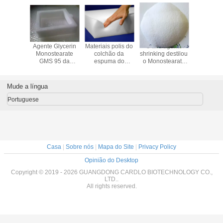
earate
Agente Glycerin
Materiais polis do
O anti agente
Aditiv
aditivo de
Monostearate
colchão da
shrinking destilou
formaç
ção de
GMS 95 da
espuma do
o Monostearate
espum
 GMS99
espuma do
Monostearate
DMG90 GMS99
Monoste
 como o
PE/gMS
GMS99 da
do glicerol para a
GMS99 9
do Anti-
99/dMG95
glicerina da
formação de
Plastic 
Mude a língua
imento
espuma do
espuma de EPE
glice
polietileno
Portuguese
Casa
|
Sobre nós
|
Mapa do Site
|
Privacy Policy
Opinião do Desktop
Copyright © 2019 - 2026 GUANGDONG CARDLO BIOTECHNOLOGY CO.,
LTD..
All rights reserved.