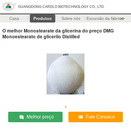
GUANGDONG CARDLO BIOTECHNOLOGY CO., LTD.
Casa
Produtos
Sobre nós
Excursão da fábrica
>>
O melhor Monostearate da glicerina do preço DMG
Monoestearato de glicerilo Distilled
Melhor preço
Fale Conosco