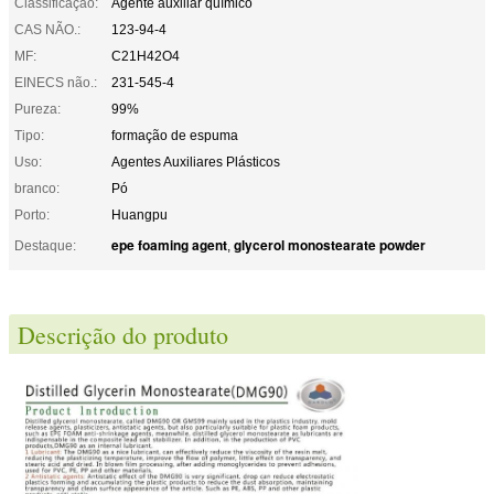
Classificação:
Agente auxiliar químico
CAS NÃO.:
123-94-4
MF:
C21H42O4
EINECS não.:
231-545-4
Pureza:
99%
Tipo:
formação de espuma
Uso:
Agentes Auxiliares Plásticos
branco:
Pó
Porto:
Huangpu
epe foaming agent
glycerol monostearate powder
Destaque:
,
Descrição do produto