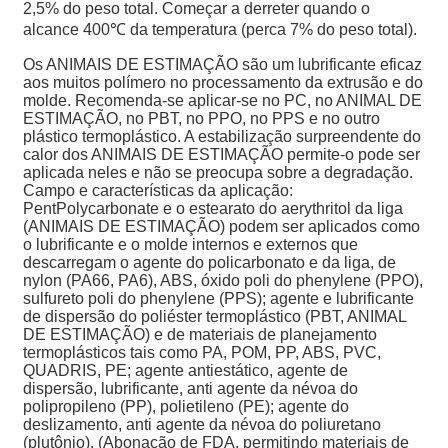
2,5% do peso total. Começar a derreter quando o
alcance 400℃ da temperatura (perca 7% do peso total).
Os ANIMAIS DE ESTIMAÇÃO são um lubrificante eficaz
aos muitos polímero no processamento da extrusão e do
molde. Recomenda-se aplicar-se no PC, no ANIMAL DE
ESTIMAÇÃO, no PBT, no PPO, no PPS e no outro
plástico termoplástico. A estabilização surpreendente do
calor dos ANIMAIS DE ESTIMAÇÃO permite-o pode ser
aplicada neles e não se preocupa sobre a degradação.
Campo e características da aplicação:
PentPolycarbonate e o estearato do aerythritol da liga
(ANIMAIS DE ESTIMAÇÃO) podem ser aplicados como
o lubrificante e o molde internos e externos que
descarregam o agente do policarbonato e da liga, de
nylon (PA66, PA6), ABS, óxido poli do phenylene (PPO),
sulfureto poli do phenylene (PPS); agente e lubrificante
de dispersão do poliéster termoplástico (PBT, ANIMAL
DE ESTIMAÇÃO) e de materiais de planejamento
termoplásticos tais como PA, POM, PP, ABS, PVC,
QUADRIS, PE; agente antiestático, agente de
dispersão, lubrificante, anti agente da névoa do
polipropileno (PP), polietileno (PE); agente do
deslizamento, anti agente da névoa do poliuretano
(plutônio). (Abonação de FDA, permitindo materiais de