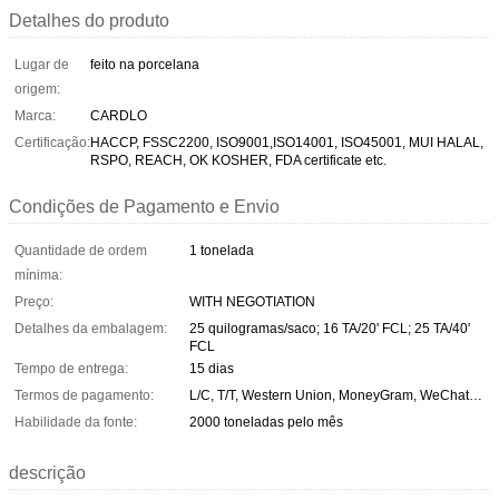
Detalhes do produto
Lugar de
feito na porcelana
origem:
Marca:
CARDLO
Certificação:
HACCP, FSSC2200, ISO9001,ISO14001, ISO45001, MUI HALAL,
RSPO, REACH, OK KOSHER, FDA certificate etc.
Condições de Pagamento e Envio
Quantidade de ordem
1 tonelada
mínima:
Preço:
WITH NEGOTIATION
Detalhes da embalagem:
25 quilogramas/saco; 16 TA/20' FCL; 25 TA/40'
FCL
Tempo de entrega:
15 dias
Termos de pagamento:
L/C, T/T, Western Union, MoneyGram, WeChat…
Habilidade da fonte:
2000 toneladas pelo mês
descrição