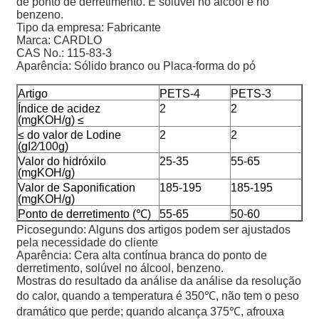
de ponto de derretimento. É solúvel no álcool e no
benzeno.
Tipo da empresa: Fabricante
Marca: CARDLO
CAS No.: 115-83-3
Aparência: Sólido branco ou Placa-forma do pó
Artigo
PETS-4
PETS-3
Índice de acidez
2
2
(mgKOH/g) ≤
≤ do valor de Lodine
2
2
(gI2∕100g)
Valor do hidróxilo
25-35
55-65
(mgKOH/g)
Valor de Saponification
185-195
185-195
(mgKOH/g)
Ponto de derretimento (℃)
55-65
50-60
Picosegundo: Alguns dos artigos podem ser ajustados
pela necessidade do cliente
Aparência: Cera alta contínua branca do ponto de
derretimento, solúvel no álcool, benzeno.
Mostras do resultado da análise da análise da resolução
do calor, quando a temperatura é 350℃, não tem o peso
dramático que perde; quando alcança 375℃, afrouxa