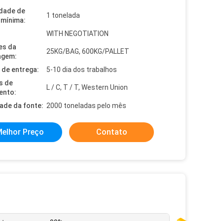
dade de
1 tonelada
mínima:
WITH NEGOTIATION
es da
25KG/BAG, 600KG/PALLET
agem:
de entrega:
5-10 dia dos trabalhos
s de
L / C, T / T, Western Union
ento:
dade da fonte:
2000 toneladas pelo mês
elhor Preço
Contato