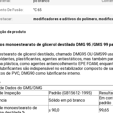
terial:
pó branco
Conten
nto De Fusão:
°C 65
stacar:
modificadores e aditivos do polímero
,
modifica
ição de produto
vos monoestearato de glicerol destilado DMG 95 /GMS 99 p
stearato de glicerol destilado, chamado DMG95 OU GMS99 usado
ldantes, plastificantes, agentes antiestáticos, mas também pa
a plástica, como agentes antiencolhimento EPE FOAM, enquanto
ubrificantes são indispensável no estabilizador composto de s
tos de PVC, DMG90 como lubrificante interno.
r
 de Dados do GMS/DMG
de Inspeção
Padrão (GB15612-1995)
Resulta
Em con
ncia
Sólido em pó branco
padrão
de monoestearato de
≥ 90,0
99,65
ina destilada %