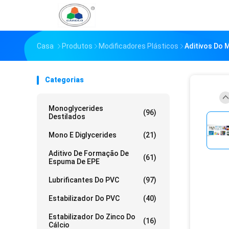
Casa
Produtos
Modificadores Plásticos
Aditivos Do 
Categorias
Monoglycerides
(96)
Destilados
Mono E Diglycerides
(21)
Aditivo De Formação De
(61)
Espuma De EPE
Lubrificantes Do PVC
(97)
Estabilizador Do PVC
(40)
Estabilizador Do Zinco Do
(16)
Cálcio