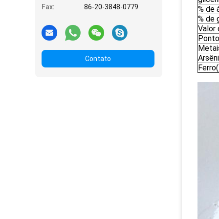
Fax:
86-20-3848-0779
% de á
% de g
Valor 
Ponto
Metais
Arsên
Contato
Ferro