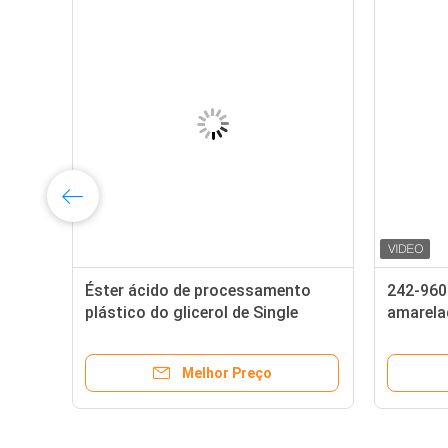
Éster ácido de processamento
242-960
plástico do glicerol de Single
amarela
a
Double Stearic do agente de
oleato P
formação de espuma de EPE
dos mod
Melhor Preço