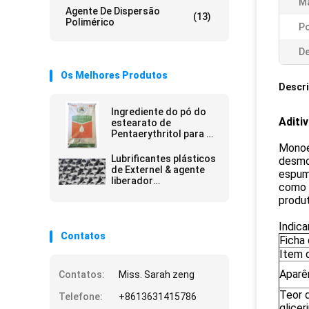
Ma
Agente De Dispersão
(13)
Polimérico
Po
De
Os Melhores Produtos
Descr
Ingrediente do pó do
Aditi
estearato de
Pentaerythritol para a
fábrica de borracha de
Monoe
China do aditivo
Lubrificantes plásticos
desmo
plástico
de Externel & agente
espum
liberador
como l
Pentaerythritol
produ
Stearate PETS-4 de
molde
Indica
Contatos
Ficha
Item 
Aparê
Contatos:
Miss. Sarah zeng
Teor 
Telefone:
+8613631415786
glicer