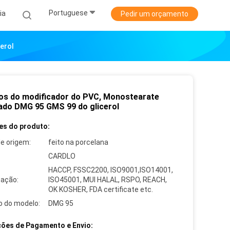
Portuguese
ia
Pedir um orçamento
erol
vos do modificador do PVC, Monostearate
lado DMG 95 GMS 99 do glicerol
es do produto:
de origem:
feito na porcelana
CARDLO
HACCP, FSSC2200, ISO9001,ISO14001,
cação:
ISO45001, MUI HALAL, RSPO, REACH,
OK KOSHER, FDA certificate etc.
 do modelo:
DMG 95
ões de Pagamento e Envio: