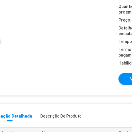
Quanti
ordem 
Preço:
Detalh
embal
Tempo 
Termo
pagam
Habili
M
mação Detalhada
Descrição De Produto