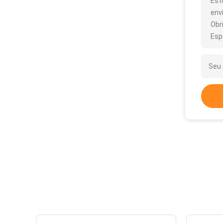
Est
env
Obr
Esp