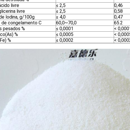
cido livre
≤ 2,5
0,46
licerina livre
≤ 2,5
0,58
de lodina, g/100g
≤ 4,0
0,47
 de congelamento C
60,0~70,0
65.2
 pesados ​​%
≤ 0,0001
< 0,000
ico(As) %
≤ 0,0005
< 0,000
(Fe) %
≤ 0,0002
< 0,000