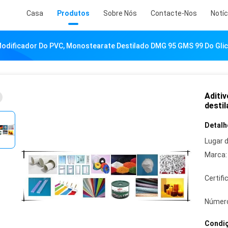
Casa
Produtos
Sobre Nós
Contacte-Nos
Notíc
Modificador Do PVC, Monostearate Destilado DMG 95 GMS 99 Do Glic
Aditi
desti
Detalh
Lugar 
Marca:
Certifi
Número
Condiç