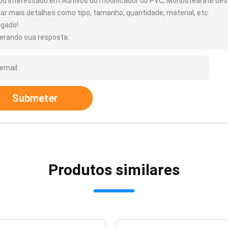
ou interessado em Aditivos do modificador do PVC, Monostearate dest
iar mais detalhes como tipo, tamanho, quantidade, material, etc.
igado!
erando sua resposta.
Submeter
Produtos similares