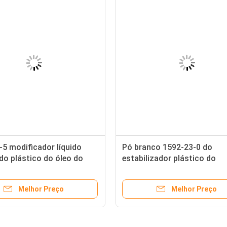
-5 modificador líquido
Pó branco 1592-23-0 do
do plástico do óleo do
estabilizador plástico do
ETO de Pentaerythrityl
estearato de cálcio
ificadores
Melhor Preço
Melhor Preço